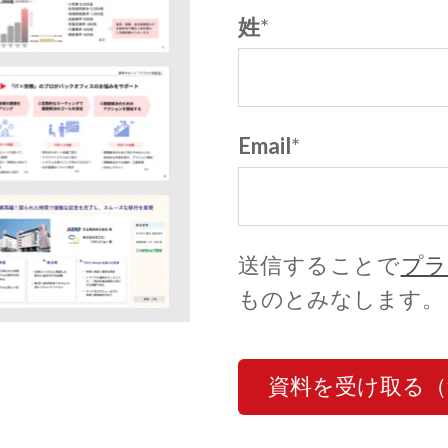
姓
*
Email
*
送信することで
プラ
ものとみなします。