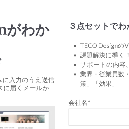
３点セットでわ
ignがわか
TECO Designの
課題解決に導く
ド
サポートの内容
業界・従業員数
ムに入力のうえ送信
策」「効果」
スに届くメールか
会社名
*